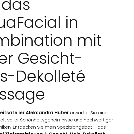
 das
aFacial in
mbination mit
er Gesicht-
s-Dekolleté
ssage
itsatelier Aleksandra Huber
erwartet Sie eine
Welt voller Schönheitsgeheimnisse und hochwertiger
niken. Entdecken Sie mein Spezialangebot – das