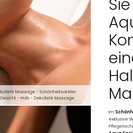
Sie
Aqu
Ko
ein
Hal
Ma
ekolleté Massage - Schönheitsatelier
Gesicht - Hals - Dekolleté Massage
Im
Schönhe
exklusive 
Pflegetech