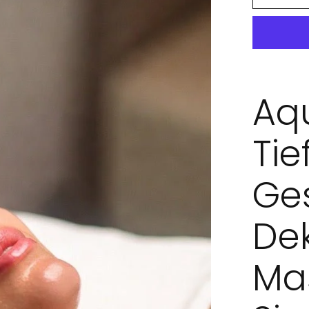
Aqu
Tie
Ges
Dek
Ma