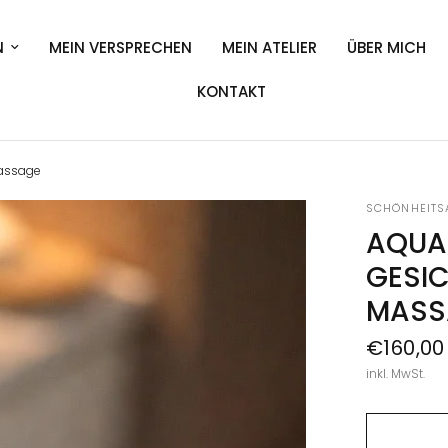
N
MEIN VERSPRECHEN
MEIN ATELIER
ÜBER MICH
KONTAKT
Massage
SCHÖNHEITSA
AQUA 
GESI
MASS
€160,00
inkl. MwSt.