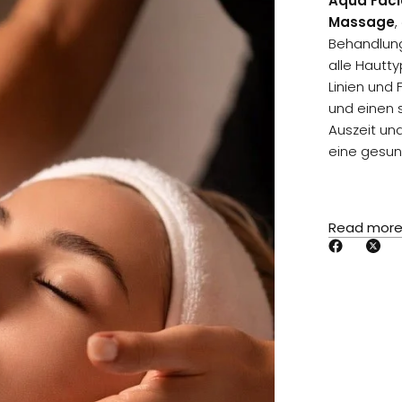
Aqua Faci
Massage
,
Behandlu
alle Hautt
Linien und 
und einen 
Auszeit un
eine gesun
Standort: G
Read mor