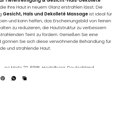
al Tiefenreinigung & Gesicht-Hals-Dekolleté
 die Ihre Haut in neuem Glanz erstrahlen lässt.
Die
ng
Gesicht, Hals und Dekolleté Massage
ist ideal für
ypen und kann helfen, das Erscheinungsbild von feinen
Falten zu reduzieren, die Hautstruktur zu verbessern
strahlenden Teint zu fördern. Genießen Sie eine
d gönnen Sie sich diese verwöhnende Behandlung für
de und strahlende Haut.
rüne Meile 27, 69115, Heidelberg, Deutschland
e